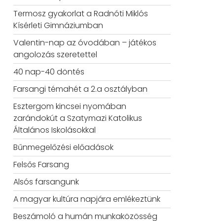
Termosz gyakorlat a Radnóti Miklós
Kísérleti Gimnáziumban
Valentin-nap az óvodában – játékos
angolozás szeretettel
40 nap-40 döntés
Farsangi témahét a 2.a osztályban
Esztergom kincsei nyomában
zarándokút a Szatymazi Katolikus
Általános Iskolásokkal
Bűnmegelőzési előadások
Felsős Farsang
Alsós farsangunk
A magyar kultúra napjára emlékeztünk
Beszámoló a humán munkaközösség