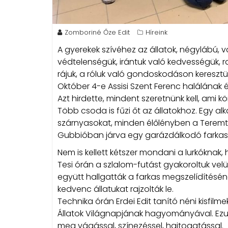
Zomboriné Őze Edit
Híreink
A gyerekek szívéhez az állatok, négylábú, 
védtelenségük, irántuk való kedvességük, 
rájuk, a róluk való gondoskodáson keresztül
Október 4-e Assisi Szent Ferenc halálának 
Azt hirdette, mindent szeretnünk kell, ami kö
Több csoda is fűzi őt az állatokhoz. Egy a
szárnyasokat, minden élőlényben a Teremtő
Gubbióban járva egy garázdálkodó farkast sz
Nem is kellett kétszer mondani a lurkóknak, 
Tesi órán a szlalom-futást gyakoroltuk velü
együtt hallgatták a farkas megszelídítéséne
kedvenc állatukat rajzolták le.
Technika órán Erdei Edit tanító néni kisfilm
Állatok Világnapjának hagyományával. Ezután
meg vágással, színezéssel, hajtogatással.