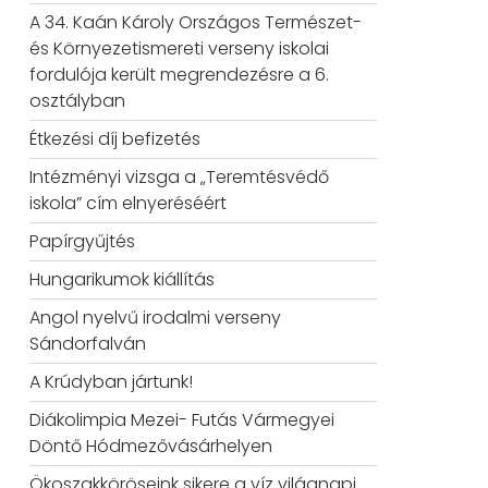
A 34. Kaán Károly Országos Természet-
és Környezetismereti verseny iskolai
fordulója került megrendezésre a 6.
osztályban
Étkezési díj befizetés
Intézményi vizsga a „Teremtésvédő
iskola” cím elnyeréséért
Papírgyűjtés
Hungarikumok kiállítás
Angol nyelvű irodalmi verseny
Sándorfalván
A Krúdyban jártunk!
Diákolimpia Mezei- Futás Vármegyei
Döntő Hódmezővásárhelyen
Ökoszakköröseink sikere a víz világnapi