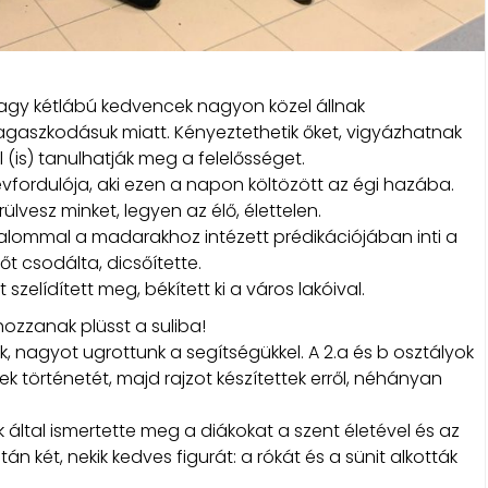
vagy kétlábú kedvencek nagyon közel állnak
ragaszkodásuk miatt. Kényeztethetik őket, vigyázhatnak
 (is) tanulhatják meg a felelősséget.
évfordulója, aki ezen a napon költözött az égi hazába.
rülvesz minket, legyen az élő, élettelen.
lkalommal a madarakhoz intézett prédikációjában inti a
t csodálta, dicsőítette.
elídített meg, békített ki a város lakóival.
hozzanak plüsst a suliba!
k, nagyot ugrottunk a segítségükkel. A 2.a és b osztályok
k történetét, majd rajzot készítettek erről, néhányan
ek által ismertette meg a diákokat a szent életével és az
 két, nekik kedves figurát: a rókát és a sünit alkották