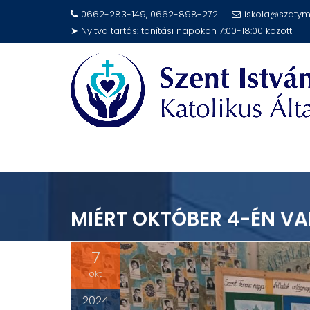
Skip
0662-283-149, 0662-898-272
iskola@szatym
to
➤ Nyitva tartás: tanítási napokon 7:00-18:00 között
content
MIÉRT OKTÓBER 4-ÉN VA
7
okt
2024