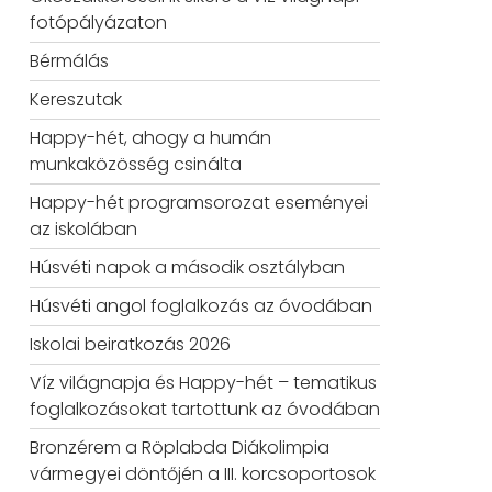
fotópályázaton
Bérmálás
Kereszutak
Happy-hét, ahogy a humán
munkaközösség csinálta
Happy-hét programsorozat eseményei
az iskolában
Húsvéti napok a második osztályban
Húsvéti angol foglalkozás az óvodában
Iskolai beiratkozás 2026
Víz világnapja és Happy-hét – tematikus
foglalkozásokat tartottunk az óvodában
Bronzérem a Röplabda Diákolimpia
vármegyei döntőjén a III. korcsoportosok