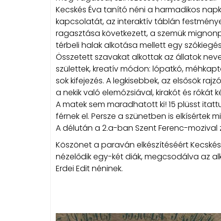
Kecskés Éva tanító néni a harmadikos napk
kapcsolatát, az interaktív táblán festmény
ragasztása következett, a szemük mignonpapí
térbeli halak alkotása mellett egy szókiegé
Összetett szavakat alkottak az állatok neve
születtek, kreatív módon: lópatkó, méhkap
sok kifejezés. A legkisebbek, az elsősök raj
a nekik való elemózsiával, kirakót és rókát k
A matek sem maradhatott ki! 15 plüsst ita
férnek el. Persze a szünetben is elkísértek m
A délután a 2.a-ban Szent Ferenc-mozival zá
Köszönet a paraván elkészítéséért Kecskés 
nézelődik egy-két diák, megcsodálva az al
Erdei Edit néninek.