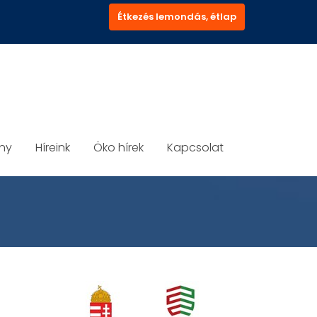
Étkezés lemondás, étlap
ány
Híreink
Öko hírek
Kapcsolat