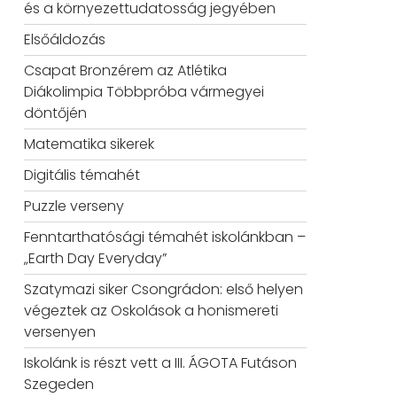
és a környezettudatosság jegyében
Elsőáldozás
Csapat Bronzérem az Atlétika
Diákolimpia Többpróba vármegyei
döntőjén
Matematika sikerek
Digitális témahét
Puzzle verseny
Fenntarthatósági témahét iskolánkban –
„Earth Day Everyday”
Szatymazi siker Csongrádon: első helyen
végeztek az Oskolások a honismereti
versenyen
Iskolánk is részt vett a III. ÁGOTA Futáson
Szegeden