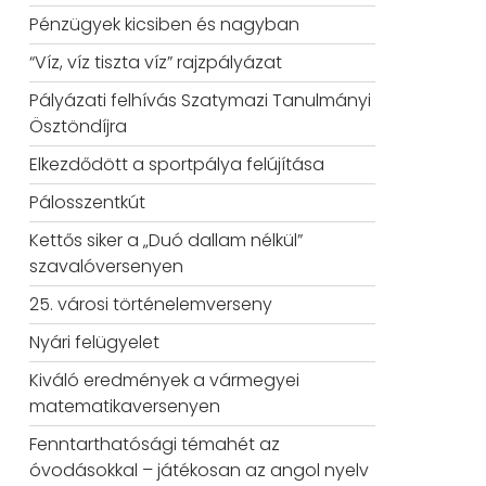
Pénzügyek kicsiben és nagyban
“Víz, víz tiszta víz” rajzpályázat
Pályázati felhívás Szatymazi Tanulmányi
Ösztöndíjra
Elkezdődött a sportpálya felújítása
Pálosszentkút
Kettős siker a „Duó dallam nélkül”
szavalóversenyen
25. városi történelemverseny
Nyári felügyelet
Kiváló eredmények a vármegyei
matematikaversenyen
Fenntarthatósági témahét az
óvodásokkal – játékosan az angol nyelv