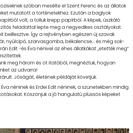
öziseknek szóban mesélte el Szent Ferenc és az állatok
eket mutatott a történetekhez. Ezután a baglyok
rból volt, a tolluk krepp papírból. A képek, úszkáló
szítős feladattal lepte meg a negyedikes osztályokat.
it beillesztve. Így a rejtvényben egészen új szavak
tár, nyúlcipő, szarvasgomba, békalencse… és még sok-
zórán Edit -és Éva nénivel az éhes állatkákat „etették meg”
észítettek.
ttunk meg három és öt itatóból, megnéztük, hogyan
inket az udvarra!
rult. Jóságát, életének példáját követjük.
Éva néninek és Erdei Edit néninek, a szünetekben mindig
kotásokat. Köszönjük a jó hangulatú plüssös képeket