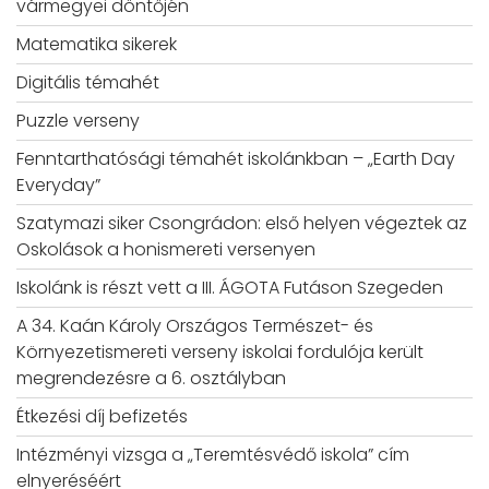
vármegyei döntőjén
Matematika sikerek
Digitális témahét
Puzzle verseny
Fenntarthatósági témahét iskolánkban – „Earth Day
Everyday”
Szatymazi siker Csongrádon: első helyen végeztek az
Oskolások a honismereti versenyen
Iskolánk is részt vett a III. ÁGOTA Futáson Szegeden
A 34. Kaán Károly Országos Természet- és
Környezetismereti verseny iskolai fordulója került
megrendezésre a 6. osztályban
Étkezési díj befizetés
Intézményi vizsga a „Teremtésvédő iskola” cím
elnyeréséért