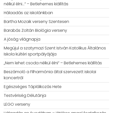
nélkül élni…” – Betlehemes kiállítás
Hálaadás az iskolánkban
Bartha Mozaik verseny Szentesen
Barabás Zoltán Biológia verseny
A jóság világnapja
Megújul a szatymazi Szent István Katolikus Általános
Iskola kültéri sportpályájája
„Nem lehet csoda nélkül élni” – Betlehemes kiállítás
Beszámoló a Filharmónia által szervezett iskolai
koncertről
Egészséges Táplálkozás Hete
Testvériség Délutánja
LEGO verseny