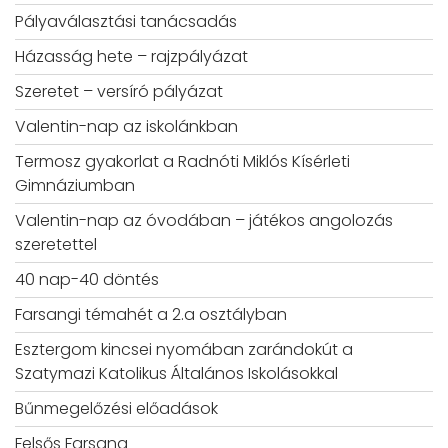
Pályaválasztási tanácsadás
Házasság hete – rajzpályázat
Szeretet – versíró pályázat
Valentin-nap az iskolánkban
Termosz gyakorlat a Radnóti Miklós Kísérleti
Gimnáziumban
Valentin-nap az óvodában – játékos angolozás
szeretettel
40 nap-40 döntés
Farsangi témahét a 2.a osztályban
Esztergom kincsei nyomában zarándokút a
Szatymazi Katolikus Általános Iskolásokkal
Bűnmegelőzési előadások
Felsős Farsang