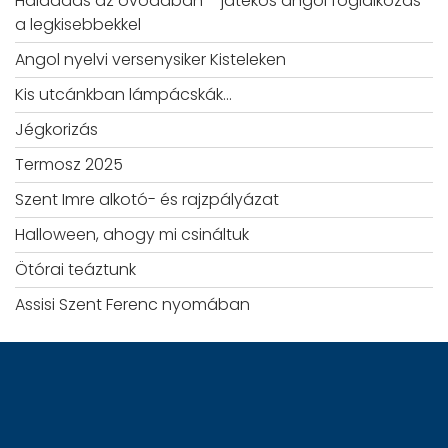
Hálaadás az óvodában – játékos angol foglalkozás
a legkisebbekkel
Angol nyelvi versenysiker Kisteleken
Kis utcánkban lámpácskák…
Jégkorizás
Termosz 2025
Szent Imre alkotó- és rajzpályázat
Halloween, ahogy mi csináltuk
Ötórai teáztunk
Assisi Szent Ferenc nyomában