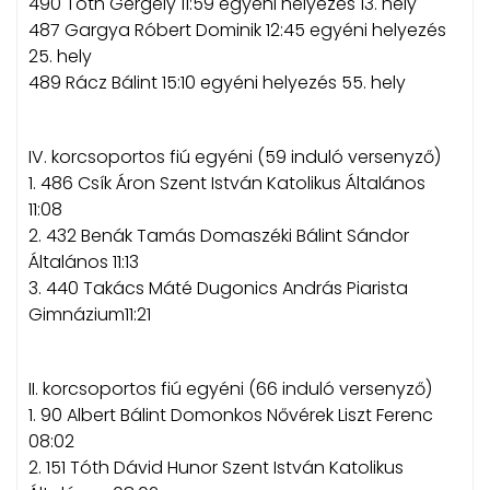
490 Tóth Gergely 11:59 egyéni helyezés 13. hely
487 Gargya Róbert Dominik 12:45 egyéni helyezés
25. hely
489 Rácz Bálint 15:10 egyéni helyezés 55. hely
IV. korcsoportos fiú egyéni (59 induló versenyző)
1. 486 Csík Áron Szent István Katolikus Általános
11:08
2. 432 Benák Tamás Domaszéki Bálint Sándor
Általános 11:13
3. 440 Takács Máté Dugonics András Piarista
Gimnázium11:21
II. korcsoportos fiú egyéni (66 induló versenyző)
1. 90 Albert Bálint Domonkos Nővérek Liszt Ferenc
08:02
2. 151 Tóth Dávid Hunor Szent István Katolikus