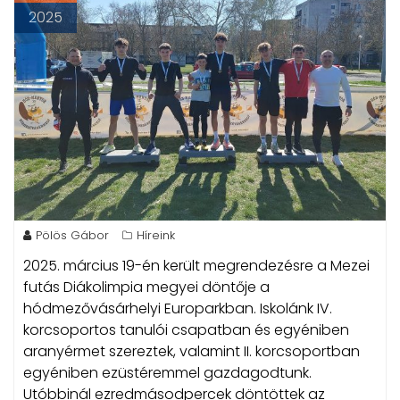
2025
Pölös Gábor
Híreink
2025. március 19-én került megrendezésre a Mezei
futás Diákolimpia megyei döntője a
hódmezővásárhelyi Europarkban.
Iskolánk IV.
korcsoportos tanulói csapatban és egyéniben
aranyérmet szereztek, valamint II. korcsoportban
egyéniben ezüstéremmel gazdagodtunk.
Utóbbinál ezredmásodpercek döntöttek az