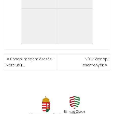
BEJEGYZÉS
Ünnepi megemlékezés –
Víz világnapi
NAVIGÁCIÓ
Március 15.
események