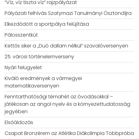
“Víz, víz tiszta víz” rajzpályázat
Pályázati felhívás Szatymazi Tanulmányi Ösztöndíjra
Elkezdődött a sportpálya felújítása
Pálosszentkút
Kettős siker a „Duó dallam nélkül” szavalóversenyen
25. városi történelemverseny
Nyári felügyelet
Kiváló eredmények a vármegyei
matematikaversenyen
Fenntarthatósági témahét az óvodásokkal –
játékosan az angol nyelv és a környezettudatosság
jegyében
Elsőáldozás
Csapat Bronzérem az Atlétika Diákolimpia Többpróba