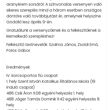
aranyérem sorsáról. A színvonalas versenyen való
sikeres szereplés mind a három esetben országos
döntőre való továbbjutást ér, amelynek helyszíne
Gödöllő lesz április 9-én.
Gratulálunk a versenyzőknek és a felkészítőknek a
kiemelkedő szerepléshez!
Felkészítő testnevelők: Szalma János, Zsoldi Ernő,
Pölös Gábor
Eredmények:
IV. korcsoportos fiú csapat
1. hely Szent István Katolikus Általános Iskola (19
induló csapat)
486 Csík Áron 11:08 egyéni helyezés 1. hely
488 Jáger Tamás Dominik 11:42 egyéni helyezés 8.
hely