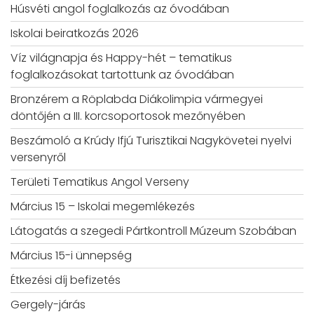
Húsvéti angol foglalkozás az óvodában
Iskolai beiratkozás 2026
Víz világnapja és Happy-hét – tematikus
foglalkozásokat tartottunk az óvodában
Bronzérem a Röplabda Diákolimpia vármegyei
döntőjén a III. korcsoportosok mezőnyében
Beszámoló a Krúdy Ifjú Turisztikai Nagykövetei nyelvi
versenyről
Területi Tematikus Angol Verseny
Március 15 – Iskolai megemlékezés
Látogatás a szegedi Pártkontroll Múzeum Szobában
Március 15-i ünnepség
Étkezési díj befizetés
Gergely-járás