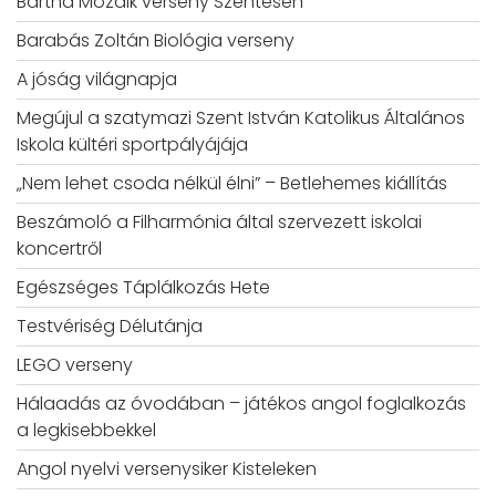
Bartha Mozaik verseny Szentesen
Barabás Zoltán Biológia verseny
A jóság világnapja
Megújul a szatymazi Szent István Katolikus Általános
Iskola kültéri sportpályájája
„Nem lehet csoda nélkül élni” – Betlehemes kiállítás
Beszámoló a Filharmónia által szervezett iskolai
koncertről
Egészséges Táplálkozás Hete
Testvériség Délutánja
LEGO verseny
Hálaadás az óvodában – játékos angol foglalkozás
a legkisebbekkel
Angol nyelvi versenysiker Kisteleken