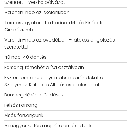
Szeretet – versíró pályázat
Valentin-nap az iskolánkban
Termosz gyakorlat a Radnóti Miklós Kísérleti
Gimnáziumban
Valentin-nap az óvodában – játékos angolozás
szeretettel
40 nap-40 döntés
Farsangi témahét a 2.a osztályban
Esztergom kincsei nyomában zarándokút a
Szatymazi Katolikus Általános Iskolásokkal
Bűnmegelőzési előadások
Felsős Farsang
Alsós farsangunk
A magyar kultúra napjára emlékeztünk