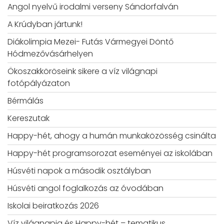
Angol nyelvű irodalmi verseny Sándorfalván
A Krúdyban jártunk!
Diákolimpia Mezei- Futás Vármegyei Döntő
Hódmezővásárhelyen
Ökoszakköröseink sikere a víz világnapi
fotópályázaton
Bérmálás
Kereszutak
Happy-hét, ahogy a humán munkaközösség csinálta
Happy-hét programsorozat eseményei az iskolában
Húsvéti napok a második osztályban
Húsvéti angol foglalkozás az óvodában
Iskolai beiratkozás 2026
Víz világnapja és Happy-hét – tematikus