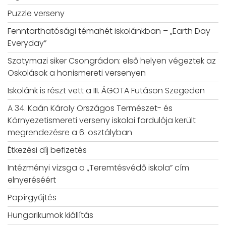
Puzzle verseny
Fenntarthatósági témahét iskolánkban – „Earth Day
Everyday”
Szatymazi siker Csongrádon: első helyen végeztek az
Oskolások a honismereti versenyen
Iskolánk is részt vett a III. ÁGOTA Futáson Szegeden
A 34. Kaán Károly Országos Természet- és
Környezetismereti verseny iskolai fordulója került
megrendezésre a 6. osztályban
Étkezési díj befizetés
Intézményi vizsga a „Teremtésvédő iskola” cím
elnyeréséért
Papírgyűjtés
Hungarikumok kiállítás