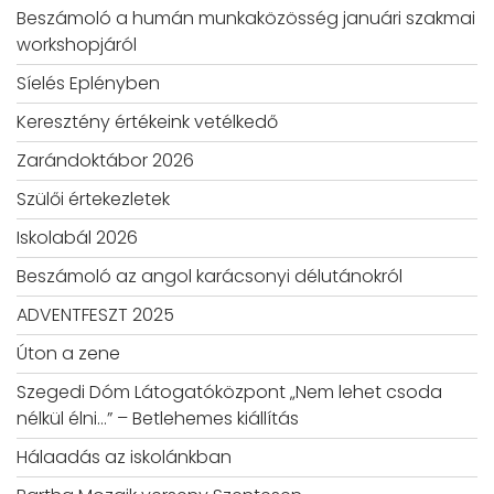
Beszámoló a humán munkaközösség januári szakmai
workshopjáról
Síelés Eplényben
Keresztény értékeink vetélkedő
Zarándoktábor 2026
Szülői értekezletek
Iskolabál 2026
Beszámoló az angol karácsonyi délutánokról
ADVENTFESZT 2025
Úton a zene
Szegedi Dóm Látogatóközpont „Nem lehet csoda
nélkül élni…” – Betlehemes kiállítás
Hálaadás az iskolánkban