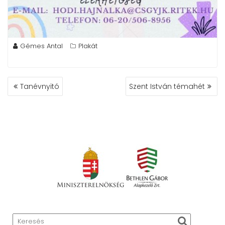
Gémes Antal
Plakát
BEJEGYZÉS
Tanévnyitó
Szent István témahét
NAVIGÁCIÓ