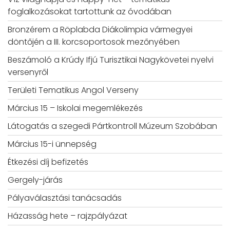
foglalkozásokat tartottunk az óvodában
Bronzérem a Röplabda Diákolimpia vármegyei
döntőjén a III. korcsoportosok mezőnyében
Beszámoló a Krúdy Ifjú Turisztikai Nagykövetei nyelvi
versenyről
Területi Tematikus Angol Verseny
Március 15 – Iskolai megemlékezés
Látogatás a szegedi Pártkontroll Múzeum Szobában
Március 15-i ünnepség
Étkezési díj befizetés
Gergely-járás
Pályaválasztási tanácsadás
Házasság hete – rajzpályázat