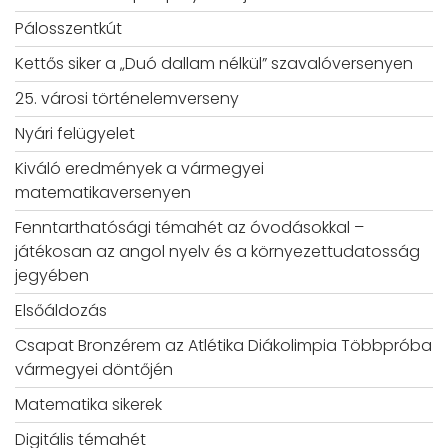
Pálosszentkút
Kettős siker a „Duó dallam nélkül” szavalóversenyen
25. városi történelemverseny
Nyári felügyelet
Kiváló eredmények a vármegyei
matematikaversenyen
Fenntarthatósági témahét az óvodásokkal –
játékosan az angol nyelv és a környezettudatosság
jegyében
Elsőáldozás
Csapat Bronzérem az Atlétika Diákolimpia Többpróba
vármegyei döntőjén
Matematika sikerek
Digitális témahét