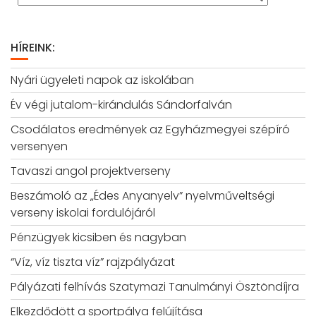
HÍREINK:
Nyári ügyeleti napok az iskolában
Év végi jutalom-kirándulás Sándorfalván
Csodálatos eredmények az Egyházmegyei szépíró
versenyen
Tavaszi angol projektverseny
Beszámoló az „Édes Anyanyelv” nyelvműveltségi
verseny iskolai fordulójáról
Pénzügyek kicsiben és nagyban
“Víz, víz tiszta víz” rajzpályázat
Pályázati felhívás Szatymazi Tanulmányi Ösztöndíjra
Elkezdődött a sportpálya felújítása