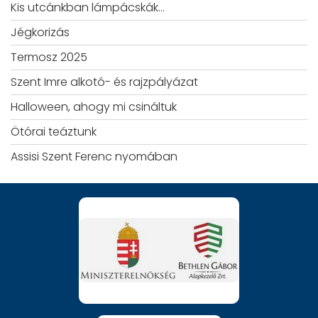
Kis utcánkban lámpácskák…
Jégkorizás
Termosz 2025
Szent Imre alkotó- és rajzpályázat
Halloween, ahogy mi csináltuk
Ötórai teáztunk
Assisi Szent Ferenc nyomában