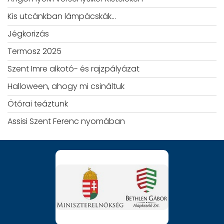
Kis utcánkban lámpácskák…
Jégkorizás
Termosz 2025
Szent Imre alkotó- és rajzpályázat
Halloween, ahogy mi csináltuk
Ötórai teáztunk
Assisi Szent Ferenc nyomában