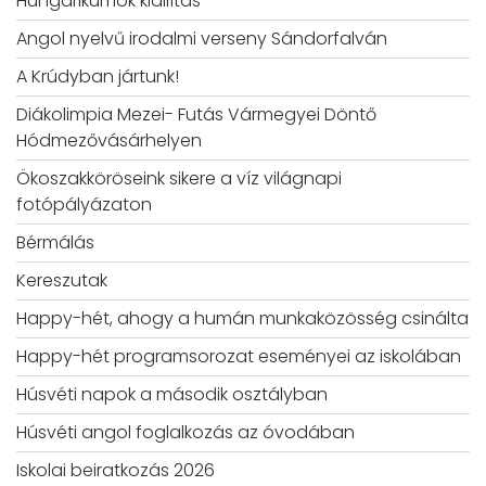
Hungarikumok kiállítás
Angol nyelvű irodalmi verseny Sándorfalván
A Krúdyban jártunk!
Diákolimpia Mezei- Futás Vármegyei Döntő
Hódmezővásárhelyen
Ökoszakköröseink sikere a víz világnapi
fotópályázaton
Bérmálás
Kereszutak
Happy-hét, ahogy a humán munkaközösség csinálta
Happy-hét programsorozat eseményei az iskolában
Húsvéti napok a második osztályban
Húsvéti angol foglalkozás az óvodában
Iskolai beiratkozás 2026