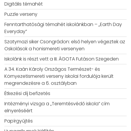
Digitális témahét
Puzzle verseny
Fenntarthatósági témahét iskolánkban – „Earth Day
Everyday”
Szatymazi siker Csongrádon: első helyen végeztek az
Oskolások a honismereti versenyen
Iskolánk is részt vett a III. ÁGOTA Futáson Szegeden
A 34. Kaán Károly Országos Természet- és
Környezetismereti verseny iskolai fordulója került
megrendezésre a 6. osztályban
Étkezési díj befizetés
Intézményi vizsga a „Teremtésvédő iskola” cím
elnyeréséért
Papírgyűjtés