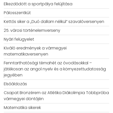
Elkezdődött a sportpálya felújítása
Pálosszentkút
Kettős siker a „Duó dallam nélkül” szavalóversenyen
25. városi történelemverseny
Nyári felügyelet
Kiváló eredmények a vármegyei
matematikaversenyen
Fenntarthatósági témahét az óvodásokkal –
játékosan az angol nyelv és a környezettudatosság
jegyében
Elsőáldozás
Csapat Bronzérem az Atlétika Diákolimpia Többpróba
vármegyei döntőjén
Matematika sikerek