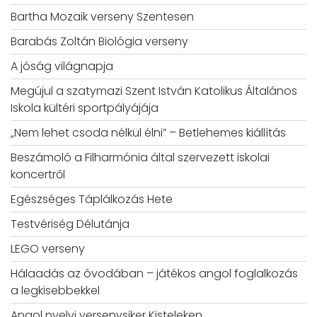
Bartha Mozaik verseny Szentesen
Barabás Zoltán Biológia verseny
A jóság világnapja
Megújul a szatymazi Szent István Katolikus Általános
Iskola kültéri sportpályájája
„Nem lehet csoda nélkül élni” – Betlehemes kiállítás
Beszámoló a Filharmónia által szervezett iskolai
koncertről
Egészséges Táplálkozás Hete
Testvériség Délutánja
LEGO verseny
Hálaadás az óvodában – játékos angol foglalkozás
a legkisebbekkel
Angol nyelvi versenysiker Kisteleken