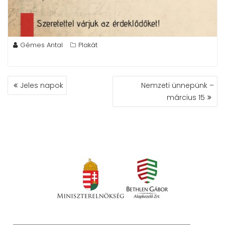
Gémes Antal
Plakát
BEJEGYZÉS
Jeles napok
Nemzeti ünnepünk –
NAVIGÁCIÓ
március 15