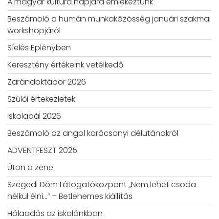
A magyar kultúra napjára emlékeztünk
Beszámoló a humán munkaközösség januári szakmai
workshopjáról
Síelés Eplényben
Keresztény értékeink vetélkedő
Zarándoktábor 2026
Szülői értekezletek
Iskolabál 2026
Beszámoló az angol karácsonyi délutánokról
ADVENTFESZT 2025
Úton a zene
Szegedi Dóm Látogatóközpont „Nem lehet csoda
nélkül élni…” – Betlehemes kiállítás
Hálaadás az iskolánkban