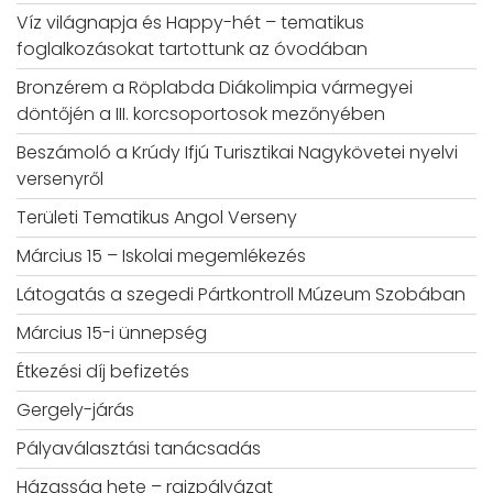
Víz világnapja és Happy-hét – tematikus
foglalkozásokat tartottunk az óvodában
Bronzérem a Röplabda Diákolimpia vármegyei
döntőjén a III. korcsoportosok mezőnyében
Beszámoló a Krúdy Ifjú Turisztikai Nagykövetei nyelvi
versenyről
Területi Tematikus Angol Verseny
Március 15 – Iskolai megemlékezés
Látogatás a szegedi Pártkontroll Múzeum Szobában
Március 15-i ünnepség
Étkezési díj befizetés
Gergely-járás
Pályaválasztási tanácsadás
Házasság hete – rajzpályázat