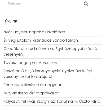
HÍREINK:
Nyári ügyeleti napok az iskolában
Év végi jutalom-kirándulás Sándorfalván
Csodálatos eredmények az Egyházmegyei szépíró
versenyen
Tavaszi angol projektverseny
Beszámoló az „Édes Anyanyelv” nyelvműveltségi
verseny iskolai fordulójáról
Pénzügyek kicsiben és nagyban
“Víz, víz tiszta víz” rajzpályázat
Pályázati felhívás Szatymazi Tanulmányi Ösztöndíjra