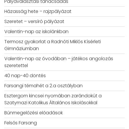
Pályaválasztási tanácsadás
Házasság hete – rajzpályázat
Szeretet – versíró pályázat
Valentin-nap az iskolánkban
Termosz gyakorlat a Radnóti Miklós Kísérleti
Gimnáziumban
Valentin-nap az óvodában – játékos angolozás
szeretettel
40 nap-40 döntés
Farsangi témahét a 2.a osztályban
Esztergom kincsei nyomában zarándokút a
Szatymazi Katolikus Általános Iskolásokkal
Bűnmegelőzési előadások
Felsős Farsang