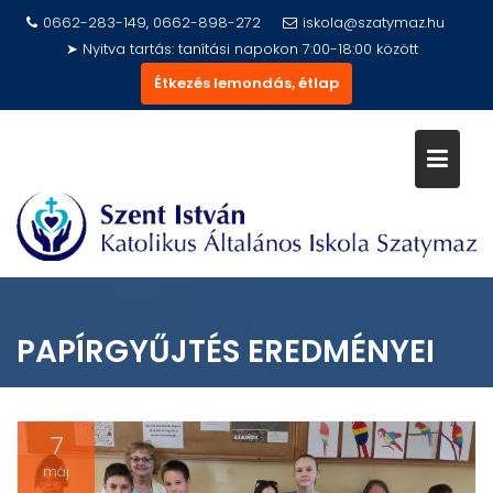
Skip
0662-283-149, 0662-898-272
iskola@szatymaz.hu
to
➤ Nyitva tartás: tanítási napokon 7:00-18:00 között
content
Étkezés lemondás, étlap
PAPÍRGYŰJTÉS EREDMÉNYEI
7
máj