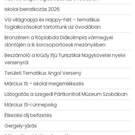
Iskolai beiratkozás 2026
Víz világnapja és Happy-hét – tematikus
foglalkozásokat tartottunk az óvodában
Bronzérem a Röplabda Diákolimpia vármegyei
döntőjén a III. korcsoportosok mezőnyében
Beszámoló a Krúdy Ifjú Turisztikai Nagykövetei nyelvi
versenyről
Területi Tematikus Angol Verseny
Március 15 – Iskolai megemlékezés
Látogatás a szegedi Pártkontroll Múzeum Szobában
Március 15-i ünnepség
Étkezési díj befizetés
Gergely-járás