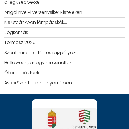
a legkisebbekkel
Angol nyelvi versenysiker Kisteleken
Kis utcánkban lámpácskák…
Jégkorizás
Termosz 2025
Szent Imre alkotó- és rajzpályázat
Halloween, ahogy mi csináltuk
Ötórai teáztunk
Assisi Szent Ferenc nyomában