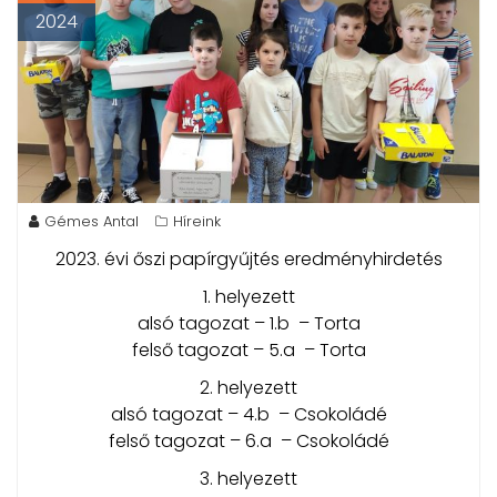
2024
Gémes Antal
Híreink
2023. évi őszi papírgyűjtés eredményhirdetés
1. helyezett
alsó tagozat – 1.b – Torta
felső tagozat – 5.a – Torta
2. helyezett
alsó tagozat – 4.b – Csokoládé
felső tagozat – 6.a – Csokoládé
3. helyezett