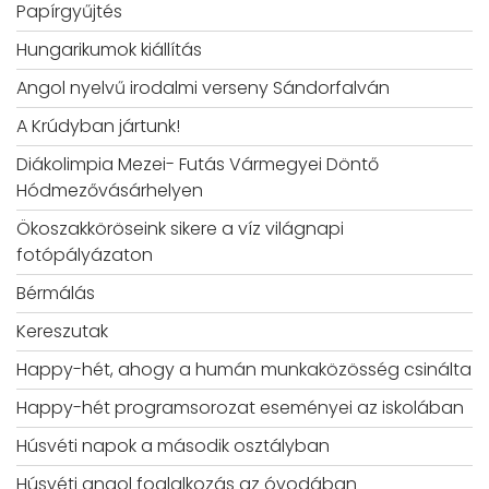
Papírgyűjtés
Hungarikumok kiállítás
Angol nyelvű irodalmi verseny Sándorfalván
A Krúdyban jártunk!
Diákolimpia Mezei- Futás Vármegyei Döntő
Hódmezővásárhelyen
Ökoszakköröseink sikere a víz világnapi
fotópályázaton
Bérmálás
Kereszutak
Happy-hét, ahogy a humán munkaközösség csinálta
Happy-hét programsorozat eseményei az iskolában
Húsvéti napok a második osztályban
Húsvéti angol foglalkozás az óvodában