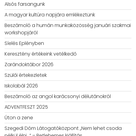
Alsós farsangunk
A magyar kultúra napjára emlékeztünk
Beszámoló a humán munkaközösség januári szakmai
workshopjáról
Síelés Eplényben
Keresztény értékeink vetélkedő
Zarándoktábor 2026
Szülői értekezletek
Iskolabál 2026
Beszámoló az angol karácsonyi délutánokról
ADVENTFESZT 2025
Úton a zene
Szegedi Dóm Látogatóközpont „Nem lehet csoda
nélkül élni…” – Betlehemes kiállítás