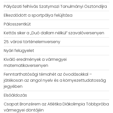
Pályázati felhívás Szatymazi Tanulmányi Ösztöndíjra
Elkezdődött a sportpálya felújítása
Pálosszentkút
Kettős siker a „Duó dallam nélkül” szavalóversenyen
25. városi történelemverseny
Nyári felügyelet
Kiváló eredmények a vármegyei
matematikaversenyen
Fenntarthatósági témahét az óvodásokkal –
játékosan az angol nyelv és a környezettudatosság
jegyében
Elsőáldozás
Csapat Bronzérem az Atlétika Diákolimpia Többpróba
vármegyei döntőjén