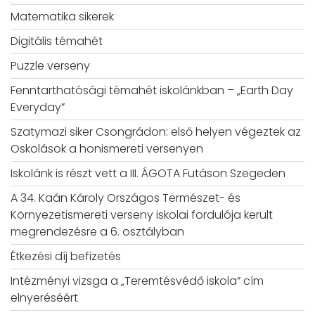
Matematika sikerek
Digitális témahét
Puzzle verseny
Fenntarthatósági témahét iskolánkban – „Earth Day
Everyday”
Szatymazi siker Csongrádon: első helyen végeztek az
Oskolások a honismereti versenyen
Iskolánk is részt vett a III. ÁGOTA Futáson Szegeden
A 34. Kaán Károly Országos Természet- és
Környezetismereti verseny iskolai fordulója került
megrendezésre a 6. osztályban
Étkezési díj befizetés
Intézményi vizsga a „Teremtésvédő iskola” cím
elnyeréséért