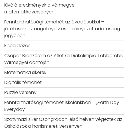
Kiváló eredmények a vármegyei
matematikaversenyen
Fenntarthatósági témahét az óvodásokkal –
játékosan az angol nyelv és a környezettudatosság
jegyében
Elsőáldozás
Csapat Bronzérem az Atlétika Diákolimpia Többpróba
vármegyei döntőjén
Matematika sikerek
Digitális témahét
Puzzle verseny
Fenntarthatósági témahét iskolánkban – „Earth Day
Everyday”
Szatymazi siker Csongrádon: első helyen végeztek az
Oskolások a honismereti versenyen