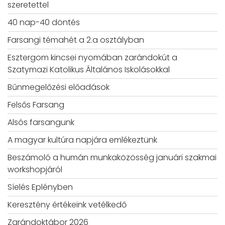
szeretettel
40 nap-40 döntés
Farsangi témahét a 2.a osztályban
Esztergom kincsei nyomában zarándokút a
Szatymazi Katolikus Általános Iskolásokkal
Bűnmegelőzési előadások
Felsős Farsang
Alsós farsangunk
A magyar kultúra napjára emlékeztünk
Beszámoló a humán munkaközösség januári szakmai
workshopjáról
Síelés Eplényben
Keresztény értékeink vetélkedő
Zarándoktábor 2026