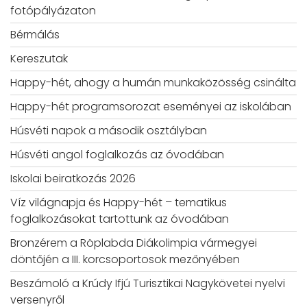
fotópályázaton
Bérmálás
Kereszutak
Happy-hét, ahogy a humán munkaközösség csinálta
Happy-hét programsorozat eseményei az iskolában
Húsvéti napok a második osztályban
Húsvéti angol foglalkozás az óvodában
Iskolai beiratkozás 2026
Víz világnapja és Happy-hét – tematikus
foglalkozásokat tartottunk az óvodában
Bronzérem a Röplabda Diákolimpia vármegyei
döntőjén a III. korcsoportosok mezőnyében
Beszámoló a Krúdy Ifjú Turisztikai Nagykövetei nyelvi
versenyről