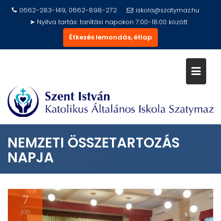
Skip
0662-283-149, 0662-898-272
iskola@szatymaz.hu
to
➤ Nyitva tartás: tanítási napokon 7:00-18:00 között
content
Étkezés lemondás, étlap
NEMZETI ÖSSZETARTOZÁS
NAPJA
7
jún