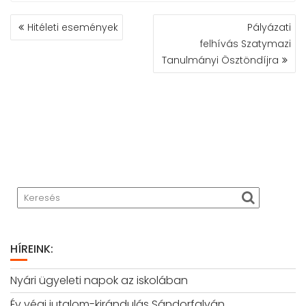
BEJEGYZÉS
Hitéleti események
Pályázati
NAVIGÁCIÓ
felhívás Szatymazi
Tanulmányi Ösztöndíjra
HÍREINK:
Nyári ügyeleti napok az iskolában
Év végi jutalom-kirándulás Sándorfalván