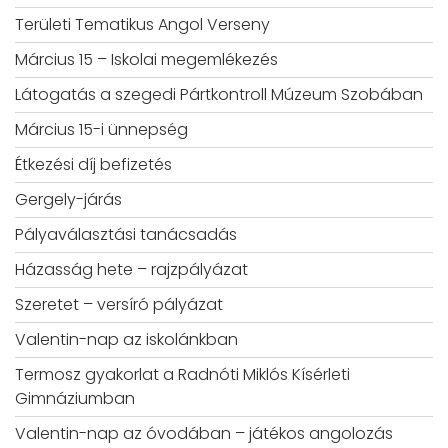
Területi Tematikus Angol Verseny
Március 15 – Iskolai megemlékezés
Látogatás a szegedi Pártkontroll Múzeum Szobában
Március 15-i ünnepség
Étkezési díj befizetés
Gergely-járás
Pályaválasztási tanácsadás
Házasság hete – rajzpályázat
Szeretet – versíró pályázat
Valentin-nap az iskolánkban
Termosz gyakorlat a Radnóti Miklós Kísérleti
Gimnáziumban
Valentin-nap az óvodában – játékos angolozás