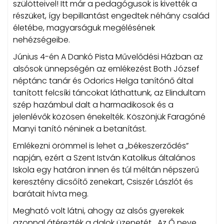
szülötteivel! Itt már a pedagógusok is kivették a
részüket, így bepillantást engedtek néhány család
életébe, magyarságuk megélésének
nehézségeibe.
Június 4-én A Dankó Pista Művelődési Házban az
alsósok ünnepségén az emlékezést Both József
néptánc tanár és Odorics Helga tanítónő által
tanított felcsíki táncokat láthattunk, az Elindultam
szép hazámbul dalt a harmadikosok és a
jelenlévők közösen énekelték. Köszönjük Faragóné
Manyi tanító néninek a betanítást.
Emlékezni örömmel is lehet a „békeszerződés”
napján, ezért a Szent István Katolikus általános
Iskola egy határon innen és túl méltán népszerű
keresztény dicsőítő zenekart, Csiszér Lászlót és
barátait hívta meg.
Megható volt látni, ahogy az alsós gyerekek
azonnal átérezték a dalok üzenetét. „Az Ő neve