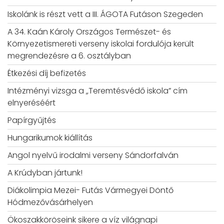
Iskolánk is részt vett a III. ÁGOTA Futáson Szegeden
A 34. Kaán Károly Országos Természet- és
Környezetismereti verseny iskolai fordulója került
megrendezésre a 6. osztályban
Étkezési díj befizetés
Intézményi vizsga a „Teremtésvédő iskola” cím
elnyeréséért
Papírgyűjtés
Hungarikumok kiállítás
Angol nyelvű irodalmi verseny Sándorfalván
A Krúdyban jártunk!
Diákolimpia Mezei- Futás Vármegyei Döntő
Hódmezővásárhelyen
Ökoszakköröseink sikere a víz világnapi