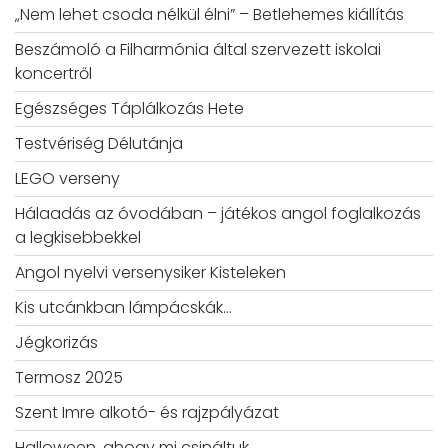
„Nem lehet csoda nélkül élni” – Betlehemes kiállítás
Beszámoló a Filharmónia által szervezett iskolai
koncertről
Egészséges Táplálkozás Hete
Testvériség Délutánja
LEGO verseny
Hálaadás az óvodában – játékos angol foglalkozás
a legkisebbekkel
Angol nyelvi versenysiker Kisteleken
Kis utcánkban lámpácskák…
Jégkorizás
Termosz 2025
Szent Imre alkotó- és rajzpályázat
Halloween, ahogy mi csináltuk