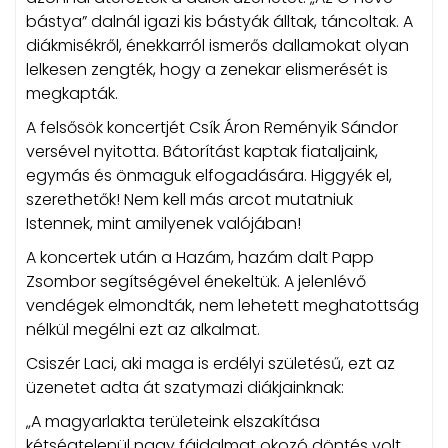
bástya” dalnál igazi kis bástyák álltak, táncoltak. A
diákmisékről, énekkarról ismerős dallamokat olyan
lelkesen zengték, hogy a zenekar elismerését is
megkapták.
A felsősök koncertjét Csík Áron Reményik Sándor
versével nyitotta. Bátorítást kaptak fiataljaink,
egymás és önmaguk elfogadására. Higgyék el,
szerethetők! Nem kell más arcot mutatniuk
Istennek, mint amilyenek valójában!
A koncertek után a Hazám, hazám dalt Papp
Zsombor segítségével énekeltük. A jelenlévő
vendégek elmondták, nem lehetett meghatottság
nélkül megélni ezt az alkalmat.
Csiszér Laci, aki maga is erdélyi születésű, ezt az
üzenetet adta át szatymazi diákjainknak:
„A magyarlakta területeink elszakítása
kétségtelenül nagy fájdalmat okozó döntés volt