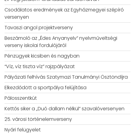
Csodálatos eredmények az Egyházmegyei szépíró
versenyen
Tavaszi angol projektverseny
Beszámoló az „Édes Anyanyelv” nyelvműveltségi
verseny iskolai fordulójáról
Pénzügyek kicsiben és nagyban
“Víz, víz tiszta víz” rajzpályázat
Pályázati felhívás Szatymazi Tanulmányi Ösztöndíjra
Elkezdődött a sportpálya felújítása
Pálosszentkút
Kettős siker a „Duó dallam nélkül” szavalóversenyen
25. városi történelemverseny
Nyári felügyelet