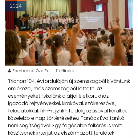
2024
Zomboriné Őze Edit
Híreink
Trianon 104. évfordulóján új szemszögből kívántunk
emlékezni, más szemszögből láttatni az
eseményeket.
Iskolánk diákjai életkorukhoz
igazodó rejtvényekkel, kirakóval, szókeresővel,
feladatokkal, film-rajzfilm feldolgozásával kerültek
közelebb e nap történéseihez Tanács Éva tanító
néni segítségével. Egy fogósabb felkérés is volt:
készítsenek interjút az elszármazott területek