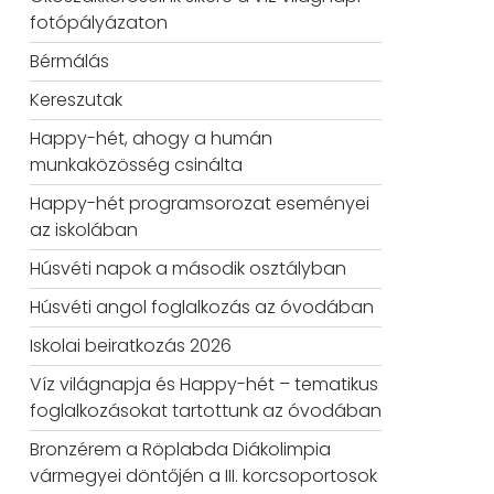
fotópályázaton
Bérmálás
Kereszutak
Happy-hét, ahogy a humán
munkaközösség csinálta
Happy-hét programsorozat eseményei
az iskolában
Húsvéti napok a második osztályban
Húsvéti angol foglalkozás az óvodában
Iskolai beiratkozás 2026
Víz világnapja és Happy-hét – tematikus
foglalkozásokat tartottunk az óvodában
Bronzérem a Röplabda Diákolimpia
vármegyei döntőjén a III. korcsoportosok