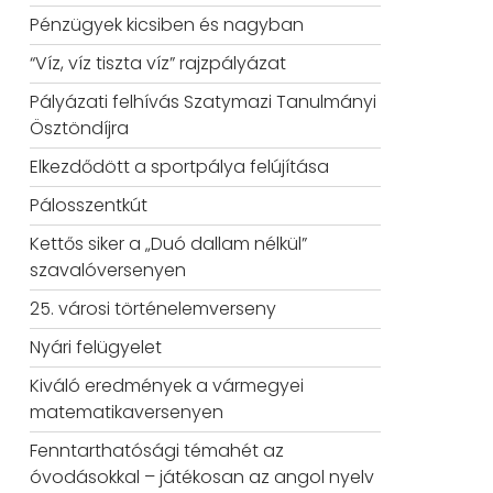
Pénzügyek kicsiben és nagyban
“Víz, víz tiszta víz” rajzpályázat
Pályázati felhívás Szatymazi Tanulmányi
Ösztöndíjra
Elkezdődött a sportpálya felújítása
Pálosszentkút
Kettős siker a „Duó dallam nélkül”
szavalóversenyen
25. városi történelemverseny
Nyári felügyelet
Kiváló eredmények a vármegyei
matematikaversenyen
Fenntarthatósági témahét az
óvodásokkal – játékosan az angol nyelv