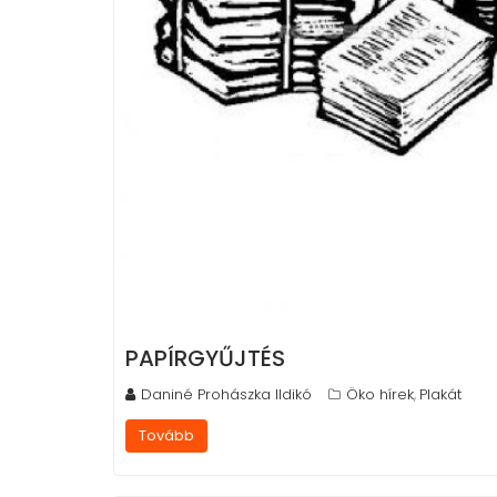
PAPÍRGYŰJTÉS
Daniné Prohászka Ildikó
Öko hírek
Plakát
,
Tovább