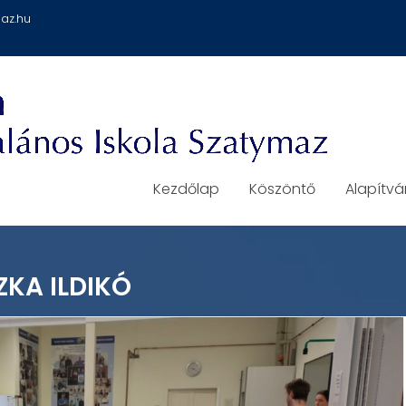
az.hu
Kezdőlap
Köszöntő
Alapítv
KA ILDIKÓ