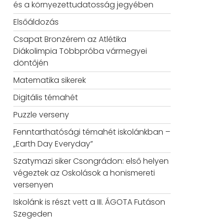
és a környezettudatosság jegyében
Elsőáldozás
Csapat Bronzérem az Atlétika
Diákolimpia Többpróba vármegyei
döntőjén
Matematika sikerek
Digitális témahét
Puzzle verseny
Fenntarthatósági témahét iskolánkban –
„Earth Day Everyday”
Szatymazi siker Csongrádon: első helyen
végeztek az Oskolások a honismereti
versenyen
Iskolánk is részt vett a III. ÁGOTA Futáson
Szegeden