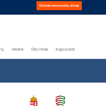
Étkezés lemondás, étlap
ány
Híreink
Öko hírek
Kapcsolat