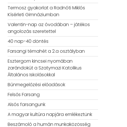
Termosz gyakorlat a Radnóti Miklós
Kísérleti Gimnáziumban
Valentin-nap az óvodában – játékos
angolozás szeretettel
40 nap-40 döntés
Farsangi témahét a 2.a osztályban
Esztergom kincsei nyomában
zarándokút a Szatymazi Katolikus
Általános Iskolásokkal
Bűnmegelőzési előadások
Felsős Farsang
Alsós farsangunk
A magyar kultúra napjára emlékeztünk
Beszámoló a humán munkaközösség