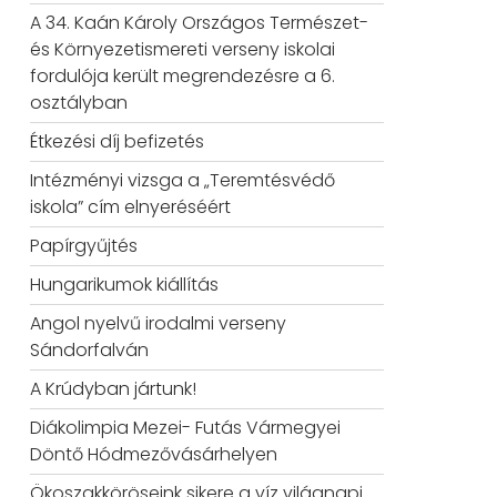
A 34. Kaán Károly Országos Természet-
és Környezetismereti verseny iskolai
fordulója került megrendezésre a 6.
osztályban
Étkezési díj befizetés
Intézményi vizsga a „Teremtésvédő
iskola” cím elnyeréséért
Papírgyűjtés
Hungarikumok kiállítás
Angol nyelvű irodalmi verseny
Sándorfalván
A Krúdyban jártunk!
Diákolimpia Mezei- Futás Vármegyei
Döntő Hódmezővásárhelyen
Ökoszakköröseink sikere a víz világnapi