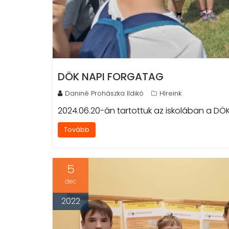
DÖK NAPI FORGATAG
Daniné Prohászka Ildikó
Híreink
2024.06.20-án tartottuk az iskolában a DÖ
Tovább
5
dec
2022