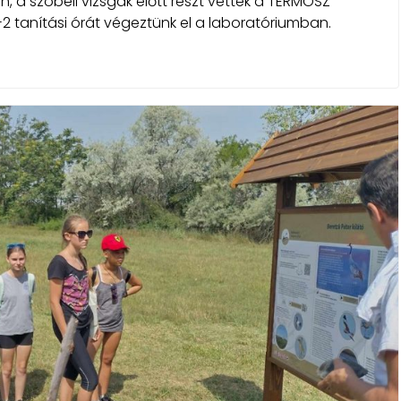
án, a szóbeli vizsgák előtt részt vettek a TERMOSZ
2-2 tanítási órát végeztünk el a laboratóriumban.