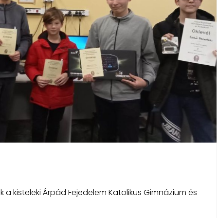
k a kisteleki Árpád Fejedelem Katolikus Gimnázium és