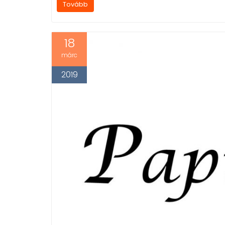
Tovább
18
márc
2019