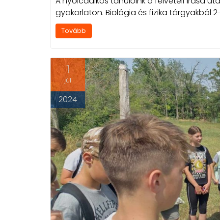
A nyolcadikos tanulóink a felvételi írása ut
gyakorlaton. Biológia és fizika tárgyakból 
Tovább
1
júl
2024