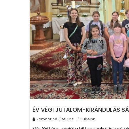
ÉV VÉGI JUTALOM-KIRÁNDULÁS S
Zomboriné Őze Edit
Híreink
Már 8-9 éve, amióta hittanosokat is taníto