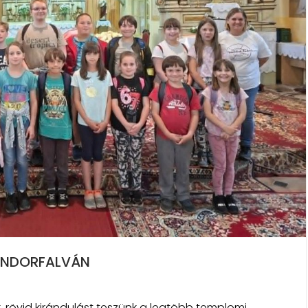
ÁNDORFALVÁN
k, rövid kirándulást teszünk a legtöbb templomi