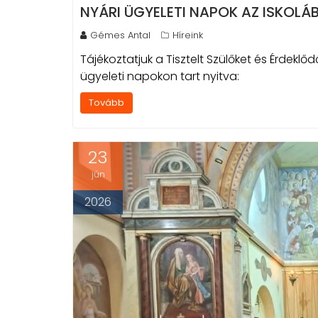
NYÁRI ÜGYELETI NAPOK AZ ISKOLÁ
Gémes Antal
Híreink
Tájékoztatjuk a Tisztelt Szülőket és Érdeklőd
ügyeleti napokon tart nyitva:
Tovább
23
jún
2026