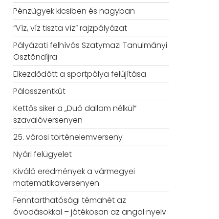
Pénzügyek kicsiben és nagyban
“Víz, víz tiszta víz” rajzpályázat
Pályázati felhívás Szatymazi Tanulmányi
Ösztöndíjra
Elkezdődött a sportpálya felújítása
Pálosszentkút
Kettős siker a „Duó dallam nélkül”
szavalóversenyen
25. városi történelemverseny
Nyári felügyelet
Kiváló eredmények a vármegyei
matematikaversenyen
Fenntarthatósági témahét az
óvodásokkal – játékosan az angol nyelv