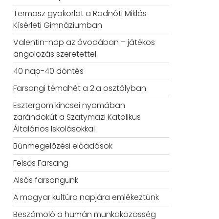
Termosz gyakorlat a Radnóti Miklós
Kísérleti Gimnáziumban
Valentin-nap az óvodában – játékos
angolozás szeretettel
40 nap-40 döntés
Farsangi témahét a 2.a osztályban
Esztergom kincsei nyomában
zarándokút a Szatymazi Katolikus
Általános Iskolásokkal
Bűnmegelőzési előadások
Felsős Farsang
Alsós farsangunk
A magyar kultúra napjára emlékeztünk
Beszámoló a humán munkaközösség