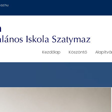
az.hu
Kezdőlap
Köszöntő
Alapítv