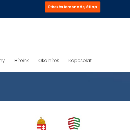
Étkezés lemondás, étlap
ány
Híreink
Öko hírek
Kapcsolat