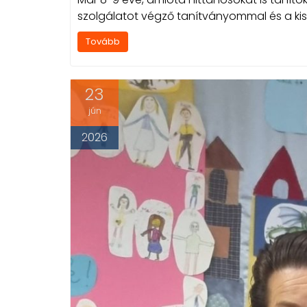
szolgálatot végző tanítványommal és a kisk
Tovább
23
jún
2026