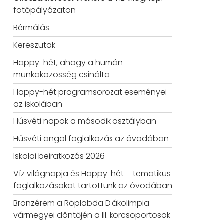
fotópályázaton
Bérmálás
Kereszutak
Happy-hét, ahogy a humán
munkaközösség csinálta
Happy-hét programsorozat eseményei
az iskolában
Húsvéti napok a második osztályban
Húsvéti angol foglalkozás az óvodában
Iskolai beiratkozás 2026
Víz világnapja és Happy-hét – tematikus
foglalkozásokat tartottunk az óvodában
Bronzérem a Röplabda Diákolimpia
vármegyei döntőjén a III. korcsoportosok