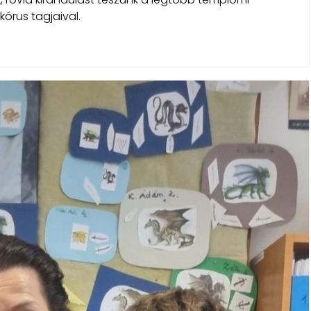
órus tagjaival.