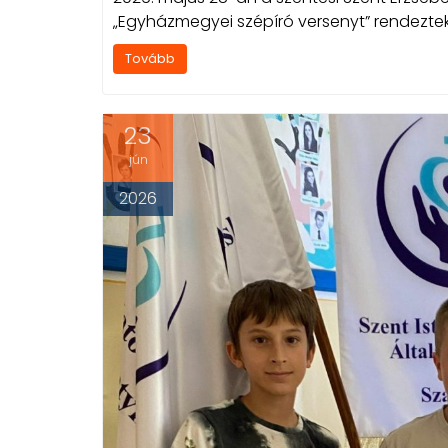
„Egyházmegyei szépíró versenyt” rendeztek,
Tovább
23
jún
2026