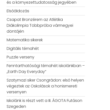
és a környezettudatosság jegyében
Elsőáldozás
Csapat Bronzérem az Atlétika
Diákolimpia Többpróba vármegyei
döntőjén
Matematika sikerek
Digitális témahét
Puzzle verseny
Fenntarthatósági témahét iskolánkban –
„Earth Day Everyday”
Szatymazi siker Csongrádon: első helyen
végeztek az Oskolások a honismereti
versenyen
Iskolánk is részt vett a III. ÁGOTA Futáson
Szegeden