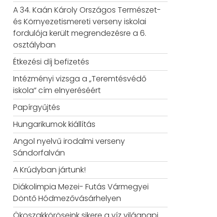
A 34. Kaán Károly Országos Természet-
és Környezetismereti verseny iskolai
fordulója került megrendezésre a 6.
osztályban
Étkezési díj befizetés
Intézményi vizsga a „Teremtésvédő
iskola” cím elnyeréséért
Papírgyűjtés
Hungarikumok kiállítás
Angol nyelvű irodalmi verseny
Sándorfalván
A Krúdyban jártunk!
Diákolimpia Mezei- Futás Vármegyei
Döntő Hódmezővásárhelyen
Ökoszakköröseink sikere a víz világnapi