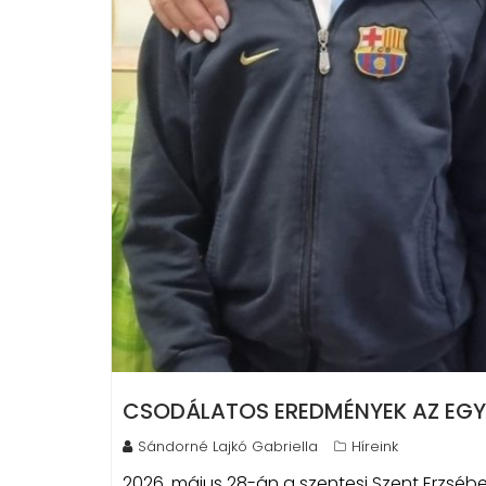
CSODÁLATOS EREDMÉNYEK AZ EGY
Sándorné Lajkó Gabriella
Híreink
2026. május 28-án a szentesi Szent Erzsébe